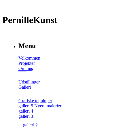
PernilleKunst
Menu
Velkommen
Projekter
Om mig
Udstillinger
Galleri
Grafiske tegninger
galleri 5 Nyere malerier
galleri 4
galleri 3
galleri 2